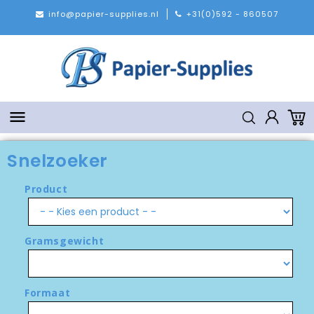
info@papier-supplies.nl
+31(0)592 - 860507

Snelzoeker
Product
Gramsgewicht
Formaat