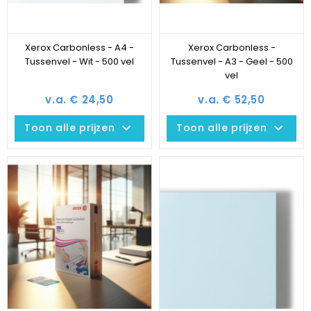
Xerox Carbonless - A4 -
Xerox Carbonless -
Tussenvel - Wit - 500 vel
Tussenvel - A3 - Geel - 500
vel
v.a. € 24,50
v.a. € 52,50
keyboard_arrow_down
keyboard_arrow_down
Toon alle prijzen
Toon alle prijzen