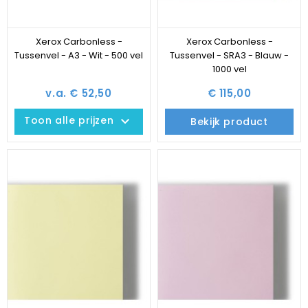
Xerox Carbonless -
Xerox Carbonless -
Tussenvel - A3 - Wit - 500 vel
Tussenvel - SRA3 - Blauw -
1000 vel
v.a. € 52,50
€ 115,00
keyboard_arrow_down
Toon alle prijzen
Bekijk product