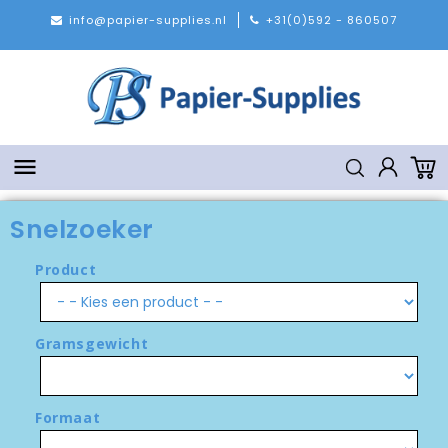
info@papier-supplies.nl
+31(0)592 - 860507

Snelzoeker
Product
Gramsgewicht
Formaat