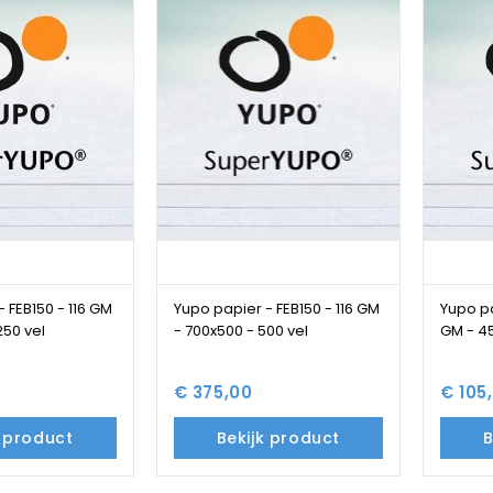
 FEB150 - 116 GM
Yupo papier - FEB150 - 116 GM
Yupo pa
250 vel
- 700x500 - 500 vel
GM - 45
€ 375,00
€ 105
k product
Bekijk product
B