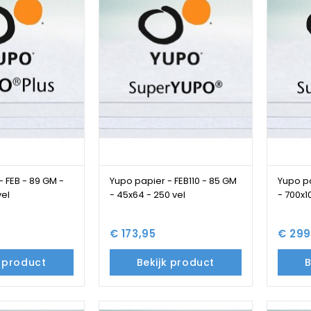
- FEB - 89 GM -
Yupo papier - FEB110 - 85 GM
Yupo pa
vel
- 45x64 - 250 vel
- 700x1
€ 173,95
€ 299
k product
Bekijk product
B