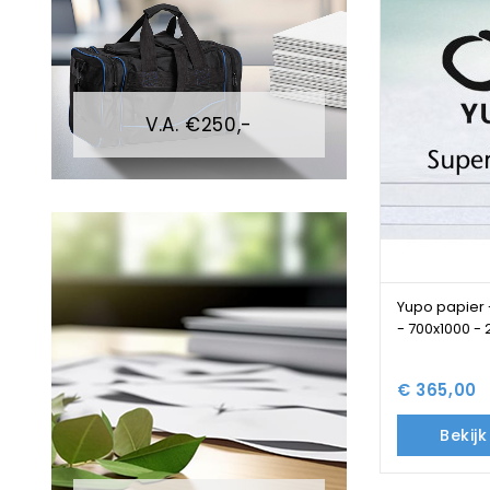
V.A. €250,-
Yupo papier -
- 700x1000 - 
€ 365,00
Bekij