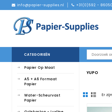
info@papier-supplies.nl
+31(0)592 - 8605
CATEGORIEËN
Papier Op Maat
YUPO
A5 + A6 Formaat
Papier
Er zi
Water-Scheurvast
Papier
Grijskarton - Luxline