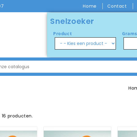
07
Home
Contact
Snelzoeker
Product
Grams
Ho
jn 16 producten.