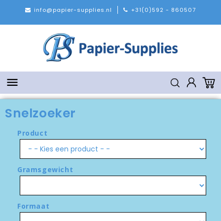
info@papier-supplies.nl
+31(0)592 - 860507

Snelzoeker
Product
Gramsgewicht
Formaat