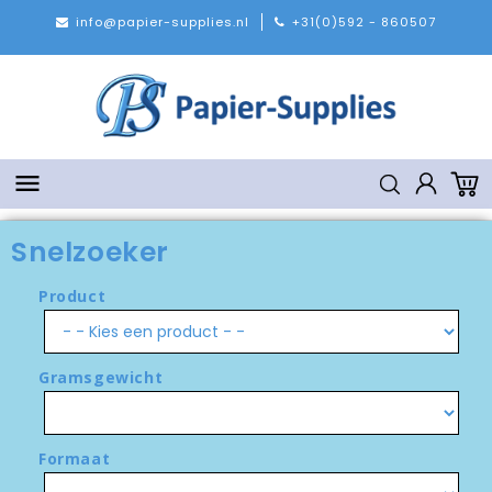
info@papier-supplies.nl
+31(0)592 - 860507

Snelzoeker
Product
Gramsgewicht
Formaat