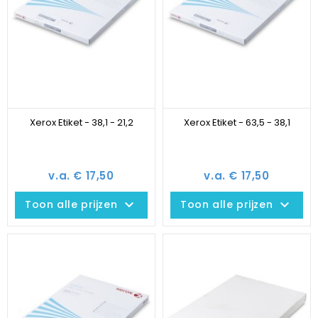
Xerox Etiket - 38,1 - 21,2
Xerox Etiket - 63,5 - 38,1
v.a. € 17,50
v.a. € 17,50
keyboard_arrow_down
keyboard_arrow_down
Toon alle prijzen
Toon alle prijzen