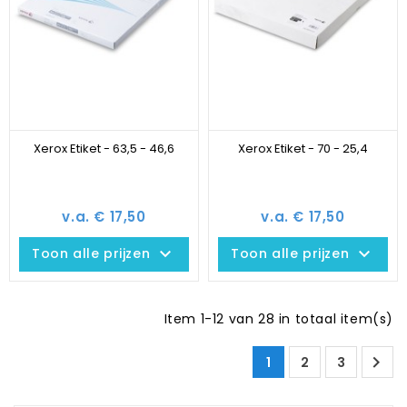
Xerox Etiket - 63,5 - 46,6
Xerox Etiket - 70 - 25,4
v.a. € 17,50
v.a. € 17,50
keyboard_arrow_down
keyboard_arrow_down
Toon alle prijzen
Toon alle prijzen
Item 1-12 van 28 in totaal item(s)

1
2
3