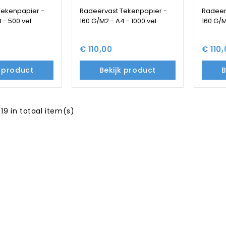
Tekenpapier -
Radeervast Tekenpapier -
Radeer
 - 500 vel
160 G/M2 - A4 - 1000 vel
160 G/M
€ 110,00
€ 110
k product
Bekijk product
B
 19 in totaal item(s)