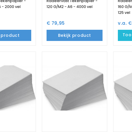
Tekenpapier -
Radeervast Tekenpapier -
Radeer
 - 2000 vel
120 G/M2 - A6 - 4000 vel
160 G/M
125 vel
€ 79,95
v.a. €
Toon
k product
Bekijk product