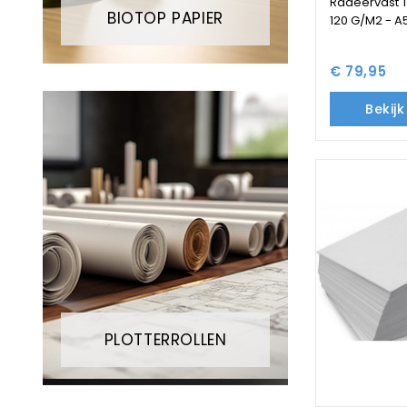
Radeervast 
BIOTOP PAPIER
120 G/M2 - A5
€ 79,95
Bekij
PLOTTERROLLEN