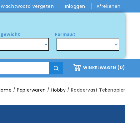
Wachtwoord Vergeten
Inloggen
Afrekenen
gewicht
Formaat
(0)
WINKELWAGEN
Home
Papierwaren
Hobby
Radeervast Tekenapier