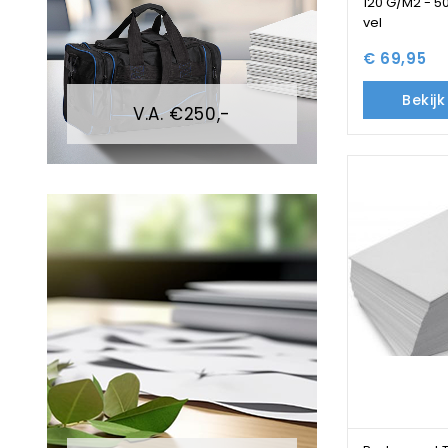
120 G/M2 - 
vel
€ 69,95
Bekij
V.A. €250,-