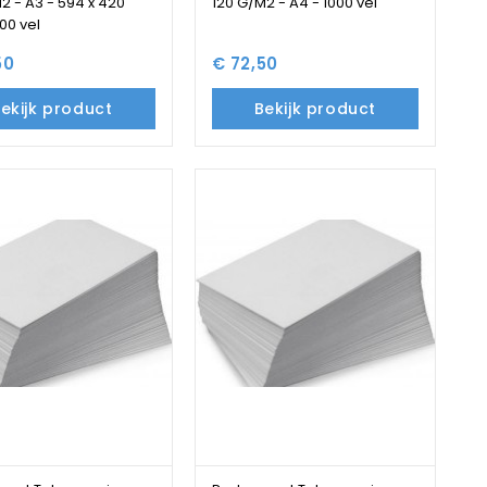
2 - A3 - 594 x 420
120 G/M2 - A4 - 1000 vel
00 vel
50
€ 72,50
ekijk product
Bekijk product