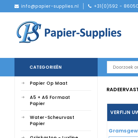
info@papier-supplies.nl
+31(0)592 - 8605
CATEGORIEËN
Papier Op Maat
RADEERVAST
A5 + A6 Formaat
Papier
VERFIJN U
Water-Scheurvast
Papier
Gramsgew
Grijskarton - Luxline