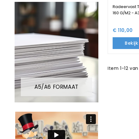
Radeervast 
160 G/M2 - A3
€ 110,00
Bekij
Item 1-12 van
A5/A6 FORMAAT