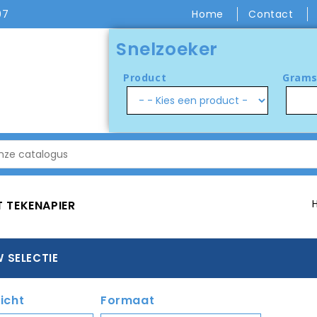
07
Home
Contact
Snelzoeker
Product
Grams
 TEKENAPIER
W SELECTIE
icht
Formaat