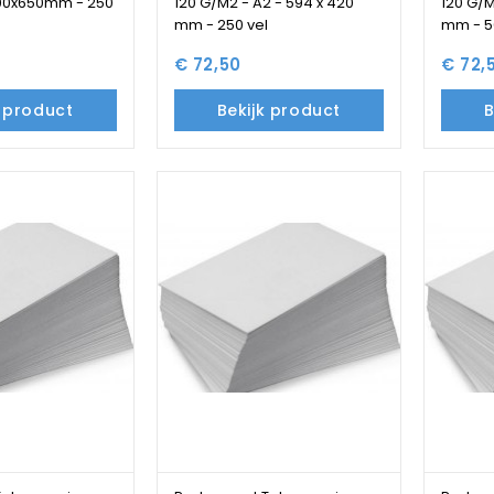
500x650mm - 250
120 G/M2 - A2 - 594 x 420
120 G/M
mm - 250 vel
mm - 5
€ 72,50
€ 72,
k product
Bekijk product
B