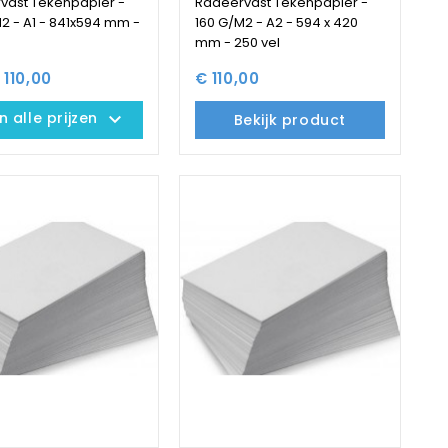
vast Tekenpapier -
Radeervast Tekenpapier -
2 - A1 - 841x594 mm -
160 G/M2 - A2 - 594 x 420
mm - 250 vel
 110,00
€ 110,00
keyboard_arrow_down
 alle prijzen
Bekijk product