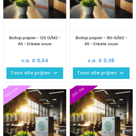
Biotop papier - 120 G/M2 -
Biotop papier - 160 G/M2 -
A5 - Enkele vouw
A5 - Enkele vouw
v.a. € 0,04
v.a. € 0,06
keyboard_arrow_down
keyboard_arrow_down
Toon alle prijzen
Toon alle prijzen
200 GM
250 GM