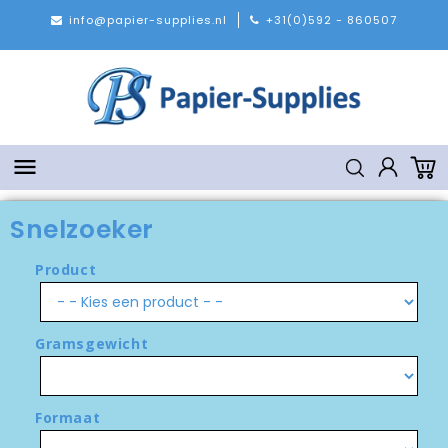
info@papier-supplies.nl
+31(0)592 - 860507

Snelzoeker
Product
Gramsgewicht
Formaat