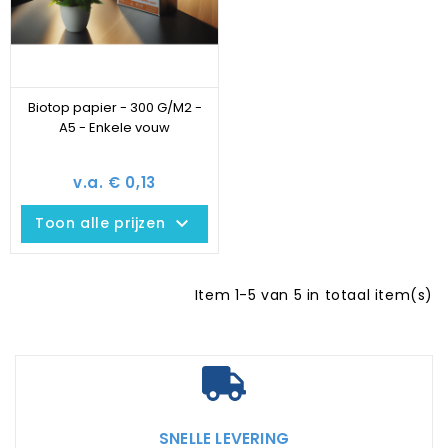
Biotop papier - 300 G/M2 -
A5 - Enkele vouw
v.a. € 0,13
keyboard_arrow_down
Toon alle prijzen
Item 1-5 van 5 in totaal item(s)
SNELLE LEVERING