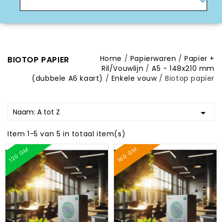
Home
Papierwaren
Papier +
BIOTOP PAPIER
Ril/Vouwlijn
A5 - 148x210 mm
(dubbele A6 kaart)
Enkele vouw
Biotop papier
Naam: A tot Z

Item 1-5 van 5 in totaal item(s)
160 GM
120 GM