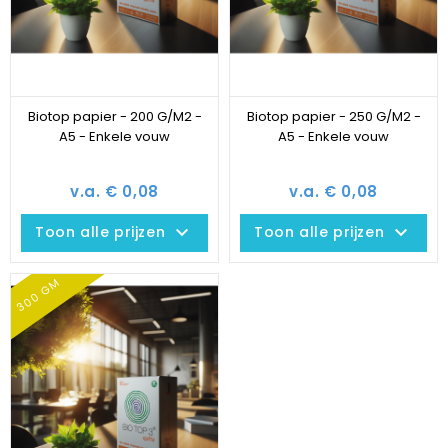
Biotop papier - 200 G/M2 -
Biotop papier - 250 G/M2 -
A5 - Enkele vouw
A5 - Enkele vouw
v.a. € 0,08
v.a. € 0,08
keyboard_arrow_down
keyboard_arrow_down
Toon alle prijzen
Toon alle prijzen
300 GM